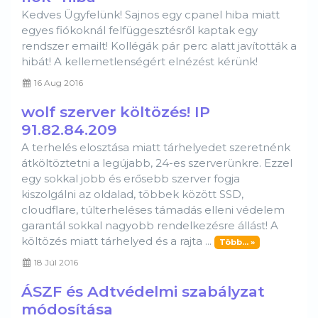
Kedves Ügyfelünk! Sajnos egy cpanel hiba miatt
egyes fiókoknál felfüggesztésről kaptak egy
rendszer emailt! Kollégák pár perc alatt javították a
hibát! A kellemetlenségért elnézést kérünk!
16 Aug 2016
wolf szerver költözés! IP
91.82.84.209
A terhelés elosztása miatt tárhelyedet szeretnénk
átköltöztetni a legújabb, 24-es szerverünkre. Ezzel
egy sokkal jobb és erősebb szerver fogja
kiszolgálni az oldalad, többek között SSD,
cloudflare, túlterheléses támadás elleni védelem
garantál sokkal nagyobb rendelkezésre állást! A
költözés miatt tárhelyed és a rajta ...
Több... »
18 Júl 2016
ÁSZF és Adtvédelmi szabályzat
módosítása