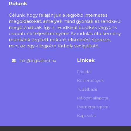
Rólunk
Célunk, hogy felajánljuk a legjobb internetes
megoldásokat, amelyek mind gyorsak és rendkívül
megbízhatóak. Így is, rendkívül büszkék vagyunk
csapatunk teljesítményére! Az indulás óta kemény
munkánk segített nekünk elismerést szerezni,
mint az egyik legjobb tárhely szolgáltató.
Linkek
info@digitalhost.hu
Főoldal
Közlemények
Tudásbázis
Hálózat állapota
Partnerprogram
Kapcsolat