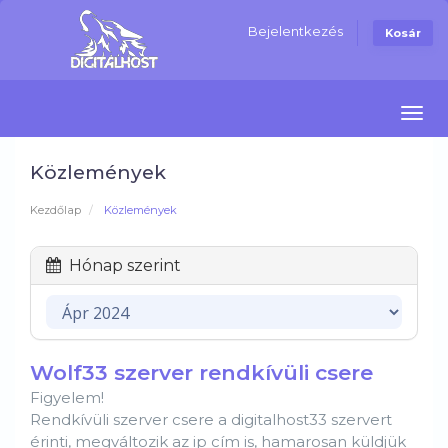
Bejelentkezés
Kosár
Navi
Közlemények
Kezdőlap
Közlemények
Hónap szerint
Wolf33 szerver rendkívüli csere
Figyelem!
Rendkívüli szerver csere a digitalhost33 szervert
érinti, megváltozik az ip cím is, hamarosan küldjük