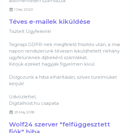
adómentesen számlázza.
1 Dec 2020
Téves e-mailek kiküldése
Tisztelt Ügyfeleink!
Tegnapi GDPR-nek megfelelő frissítés után, a mai
napon rendszerünk tévesen kiküldhetett néhány
ügyfelünknek díjbekérő számlákat.
Kérjük ezeket hagyják figyelmen kívül.
Dolgozunk a hiba elhárításán, szíves türelmüket
kérjük!
Üdvözlettel,
Digitalhost.hu csapata
25 Máj 2018
Wolf24 szerver "felfüggesztett
fiók" hiba