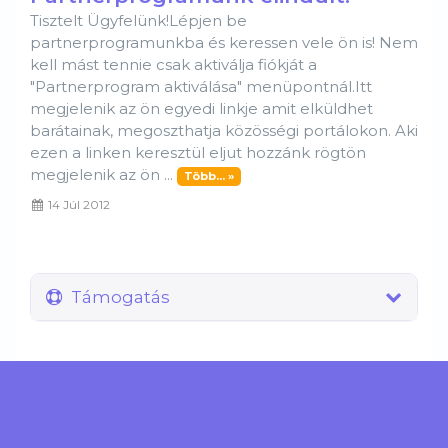
Tisztelt Ügyfelünk!Lépjen be
partnerprogramunkba és keressen vele ön is! Nem
kell mást tennie csak aktiválja fiókját a
"Partnerprogram aktiválása" menüpontnál.Itt
megjelenik az ön egyedi linkje amit elküldhet
barátainak, megoszthatja közösségi portálokon. Aki
ezen a linken keresztül eljut hozzánk rögtön
megjelenik az ön ...
Több... »
14 Júl 2012
Támogatás