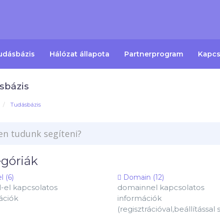
udásbázis
Hálózat állapota
Partnerprogram
Kapcs
sbázis
Tudásbázis
góriák
 (6)
Domain (12)
-el kapcsolatos
domainnel kapcsolatos
ációk
információk
(regisztrációval,beállítással s