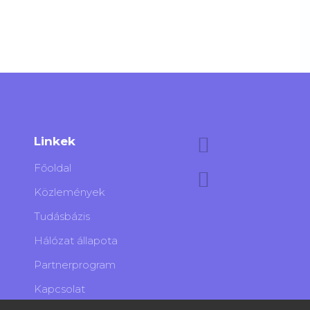
Linkek
Főoldal
Közlemények
Tudásbázis
Hálózat állapota
Partnerprogram
Kapcsolat