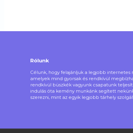
Rólunk
Célunk, hogy felajánljuk a legjobb internete
amelyek mind gyorsak és rendkívül megbízható
rendkívül büszkék vagyunk csapatunk teljesí
indulás óta kemény munkánk segített nekünk
szerezni, mint az egyik legjobb tárhely szolgál