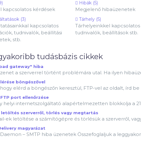
9)
Hibák (5)
l kapcsolatos kérdések
Megjelenő hibaüzenetek
ltatások (3)
Tárhely (5)
ltatásainkkal kapcsolatos
Tárhelyeinkkel kapcsolatos
ciók, tudnivalók, beállítási
tudnivalók, beállítások stb.
tek, stb.
yakoribb tudásbázis cikkek
bad gateway" hiba
zenet a szerverrel történt problémára utal. Ha ilyen hibaüzen
lérése böngészővel
ogy elérd a böngészőn keresztül, FTP-vel az oldalt, írd be
 FTP port ellenőrzése
helyi internetszolgáltató alapértelmezetten blokkolja a 21-
letöltés szerverről, törlés vagy megtartás
l-ek letöltése a számítógépre és törlésük a szerverről, vagy
Delivery magyarázat
-Daemon – SMTP hiba üzenetek Összefoglaljuk a leggyakoribb