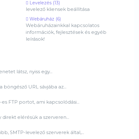
Levelezés (13)
levelező kliensek beállítása
Webáruház (6)
Webáruházainkkal kapcsolatos
információk, fejlesztések és egyéb
leírások!
etet látsz, nyiss egy...
 a böngésző URL sávjába az...
es FTP portot, ami kapcsolódási...
 direkt elérésük a szerveren...
, SMTP-levelező szerverek által,...