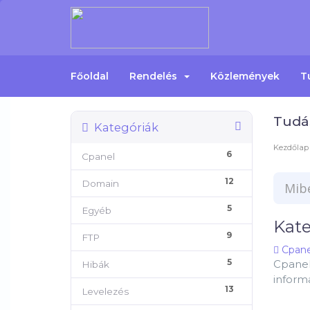
Főoldal
Rendelés
Közlemények
T
Tudá
Kategóriák
Kezdőlap
6
Cpanel
12
Domain
5
Egyéb
Kate
9
FTP
Cpanel
5
Cpanel
Hibák
inform
13
Levelezés