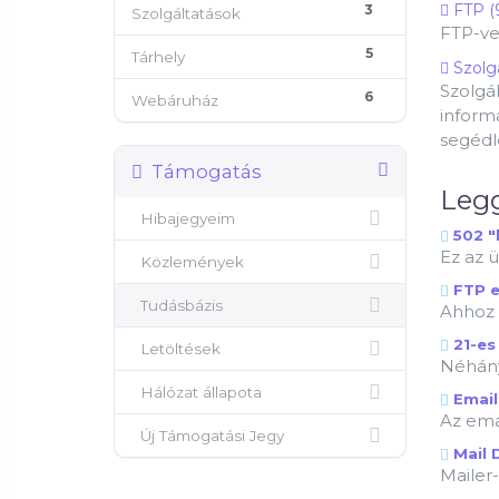
FTP (
3
Szolgáltatások
FTP-ve
5
Tárhely
Szolgá
Szolgá
6
Webáruház
informá
segédle
Támogatás
Legg
Hibajegyeim
502 "
Ez az ü
Közlemények
FTP e
Tudásbázis
Ahhoz h
21-es
Letöltések
Néhány 
Hálózat állapota
Email 
Az emai
Új Támogatási Jegy
Mail 
Mailer