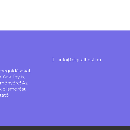
info@digitalhost.hu
s megoldásokat,
ak. Így is,
tményére! Az
 elismerést
tató.