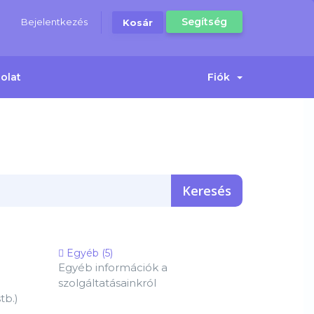
Segítség
Bejelentkezés
Kosár
olat
Fiók
Egyéb (5)
Egyéb információk a
szolgáltatásainkról
tb.)