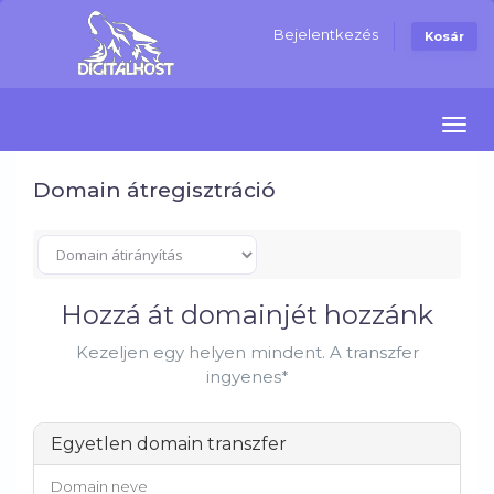
Bejelentkezés
Kosár
Navi
Domain átregisztráció
Hozzá át domainjét hozzánk
Kezeljen egy helyen mindent. A transzfer
ingyenes*
Egyetlen domain transzfer
Domain neve