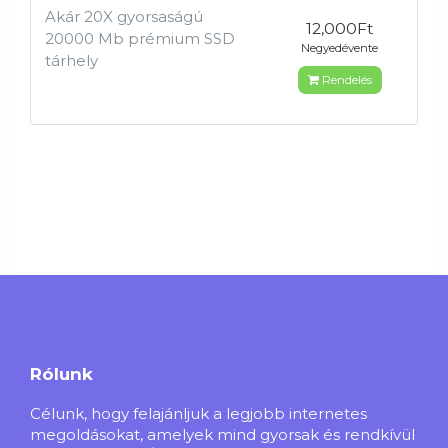
Akár 20X gyorsaságú
12,000Ft
20000 Mb prémium SSD
Negyedévente
tárhely
Rendelés
Rólunk
Célunk, hogy felajánljuk a legjobb internetes
megoldásokat, amelyek mind gyorsak és rendkívül