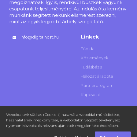
megbízhatóak. Így is, rendkívül büszkék vagyunk
csapatunk teljesítményére! Az indulás óta kemény
munkánk segített nekünk elismerést szerezni,
mint az egyik legjobb tárhely szolgáltató.
Linkek
info@digitalhost.hu
Főoldal
Közlemények
Tudásbázis
Hálózat állapota
Partnerprogram
Kapcsolat
Weboldalunk sütiket (Cookie-t) használ a weboldal működtetése,
használatának megkönyítése, a weboldalon végzett tevékenység
nyomon követése és releváns ajánlatok megjelenítése érdekében.