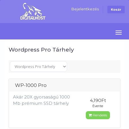
Bejelentkezés
Kosár
Navi
Wordpress Pro Tárhely
WP-1000 Pro
Akár 20X gyorsaságú 1000
4,190Ft
Mb prémium SSD tárhely
Évente
Rendelés