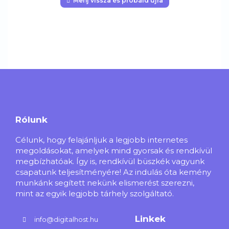
Menj vissza és próbáld újra
Rólunk
Célunk, hogy felajánljuk a legjobb internetes
megoldásokat, amelyek mind gyorsak és rendkívül
megbízhatóak. Így is, rendkívül büszkék vagyunk
csapatunk teljesítményére! Az indulás óta kemény
munkánk segített nekünk elismerést szerezni,
mint az egyik legjobb tárhely szolgáltató.
Linkek
info@digitalhost.hu