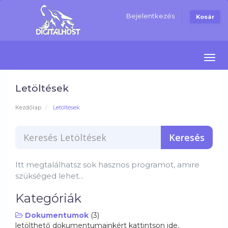
Bejelentkezés
Kosár
Navi
Letöltések
Kezdőlap
Letöltések
Itt megtalálhatsz sok hasznos programot, amire
szükséged lehet...
Kategóriák
Dokumentumok
(3)
letölthető dokumentumainkért kattintson ide.