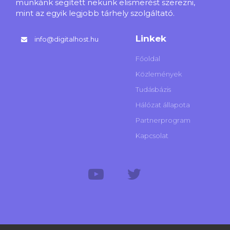
munkánk segített nekünk elismerést szerezni,
mint az egyik legjobb tárhely szolgáltató.
Linkek
info@digitalhost.hu
Főoldal
Közlemények
Tudásbázis
Hálózat állapota
Partnerprogram
Kapcsolat