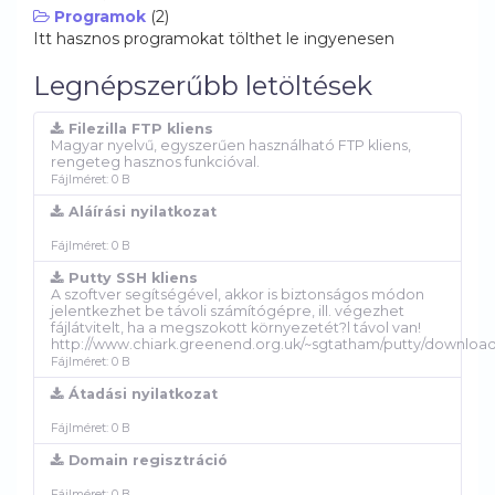
Programok
(2)
Itt hasznos programokat tölthet le ingyenesen
Legnépszerűbb letöltések
Filezilla FTP kliens
Magyar nyelvű, egyszerűen használható FTP kliens,
rengeteg hasznos funkcióval.
Fájlméret: 0 B
Aláírási nyilatkozat
Fájlméret: 0 B
Putty SSH kliens
A szoftver segítségével, akkor is biztonságos módon
jelentkezhet be távoli számítógépre, ill. végezhet
fájlátvitelt, ha a megszokott környezetét?l távol van!
http://www.chiark.greenend.org.uk/~sgtatham/putty/download
Fájlméret: 0 B
Átadási nyilatkozat
Fájlméret: 0 B
Domain regisztráció
Fájlméret: 0 B