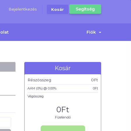
Segítség
Bejelentkezés
Kosár
olat
Fiók
Kosár
Részösszeg
0Ft
AAM (0%) @ 0.00%
0Ft
Végösszeg
0Ft
Fizetendő