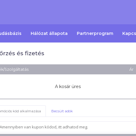
udásbázis
Hálózat állapota
Partnerprogram
Kapcs
őrzés és fizetés
k/Szolgáltatás
Ár
A kosár üres
omóciós kód alkalmazása
Becsült adók